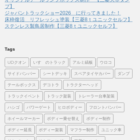
プ】
ジャパントラックショー2026 に行ってきました！
床枠復活 リフレッシュ塗装【三菱8ｔユニックセルフ】
ステンレス製鳥居制作【三菱8ｔユニックセルフ】
Tags
UDクオン
いすゞのトラック
アルミ縞板
ウロコ
サイドバンパー
シートデッキ
スペアタイヤカバー
ダンプ
テールボックス
デコトラ
トラクターヘッド
トラックイベント
トラック架装
トレーラー台車架装
ハシゴ
パワーゲート
ヒロボディー
フロントバンパー
ホイールマーカー
ボディー乗せ替え
ボディー制作
ボディー延長
ボディー架装
マフラー制作
ユニック車