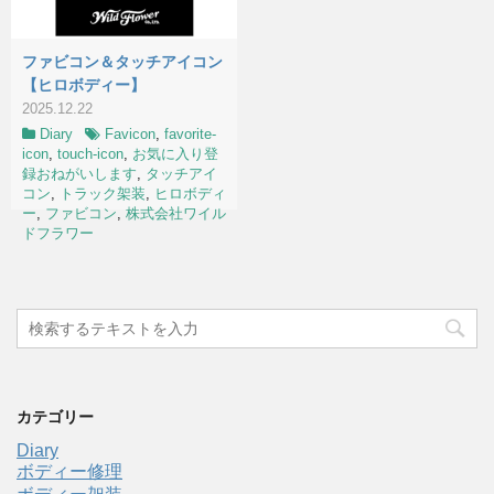
ファビコン＆タッチアイコン
【ヒロボディー】
2025.12.22
Diary
Favicon
,
favorite-
icon
,
touch-icon
,
お気に入り登
録おねがいします
,
タッチアイ
コン
,
トラック架装
,
ヒロボディ
ー
,
ファビコン
,
株式会社ワイル
ドフラワー
カテゴリー
Diary
ボディー修理