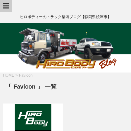
ヒロボディーのトラック架装ブログ【静岡県焼津市】
HOME
>
Favicon
「 Favicon 」 一覧