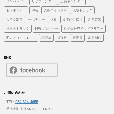
リヤバンパー
リヤフェンダー
三菱キャンター
低床ボディー
塗装
大型ウイング車
大型トラック
大型冷凍車
平ボディー
床板
新年のご挨拶
新車架装
日野のトラック
日野レンジャー
株式会社ワイルドフラワー
泥よけゴムウエイト
積載車
補強板
観音扉
鳥居制作
SNS
お問い合わせ
TEL:
054-624-4655
受付時間: 平日 AM 9:00 ～ PM 6:00