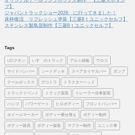
オリジナルテールランプボックス制作 【三菱大型ダン
プ】
ジャパントラックショー2026 に行ってきました！
床枠復活 リフレッシュ塗装【三菱8ｔユニックセルフ】
ステンレス製鳥居制作【三菱8ｔユニックセルフ】
Tags
UDクオン
いすゞのトラック
アルミ縞板
ウロコ
サイドバンパー
シートデッキ
スペアタイヤカバー
ダンプ
テールボックス
デコトラ
トラクターヘッド
トラックイベント
トラック架装
トレーラー台車架装
ハシゴ
パワーゲート
ヒロボディー
フロントバンパー
ホイールマーカー
ボディー乗せ替え
ボディー制作
ボディー延長
ボディー架装
マフラー制作
ユニック車