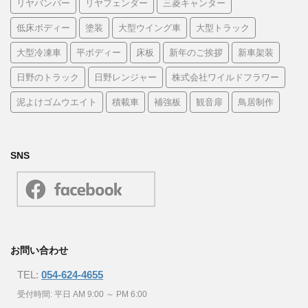
リヤバンパー
リヤフェンダー
三菱キャンター
低床ボディー
塗装
大型ウイング車
大型トラック
大型冷凍車
平ボディー
床板
新年のご挨拶
新車架装
日野のトラック
日野レンジャー
株式会社ワイルドフラワー
泥よけゴムウエイト
積載車
補強板
観音扉
鳥居制作
SNS
お問い合わせ
TEL:
054-624-4655
受付時間: 平日 AM 9:00 ～ PM 6:00