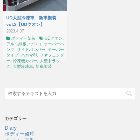
UD大型冷凍車 新車架装
vol.2【UDクオン】
2023.4.07
ボディー架装
UDクオン
,
アルミ縞板
,
ウロコ
,
オーバーハ
ング
,
サイドバンパー
,
テーパー
タイプ
,
ハカマ型
,
リヤフェンダ
ー
,
冷凍機カバー
,
大型トラッ
ク
,
大型冷凍車
,
新車架装
カテゴリー
Diary
ボディー修理