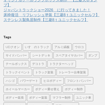
オリジナルテールランプボックス制作 【三菱大型ダン
プ】
ジャパントラックショー2026 に行ってきました！
床枠復活 リフレッシュ塗装【三菱8ｔユニックセルフ】
ステンレス製鳥居制作【三菱8ｔユニックセルフ】
Tags
UDクオン
いすゞのトラック
アルミ縞板
ウロコ
サイドバンパー
シートデッキ
スペアタイヤカバー
ダンプ
テールボックス
デコトラ
トラクターヘッド
トラックイベント
トラック架装
トレーラー台車架装
ハシゴ
パワーゲート
ヒロボディー
フロントバンパー
ホイールマーカー
ボディー乗せ替え
ボディー制作
ボディー延長
ボディー架装
マフラー制作
ユニック車