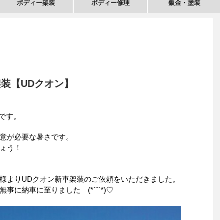
ボディー架装
ボディー修理
鈑金・塗装
装【UDクオン】
iです。
意が必要な暑さです。
ょう！
様よりUDクオン新車架装のご依頼をいただきました。
に納車に至りました (*´˘`*)♡