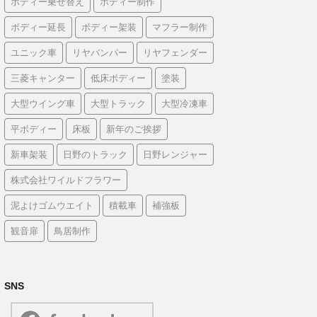
ボディー乗せ替え
ボディー制作
ボディー延長
ボディー架装
マフラー制作
ユニック車
リヤバンパー
リヤフェンダー
三菱キャンター
低床ボディー
塗装
大型ウイング車
大型トラック
大型冷凍車
平ボディー
床板
新年のご挨拶
新車架装
日野のトラック
日野レンジャー
株式会社ワイルドフラワー
泥よけゴムウエイト
積載車
補強板
観音扉
鳥居制作
SNS