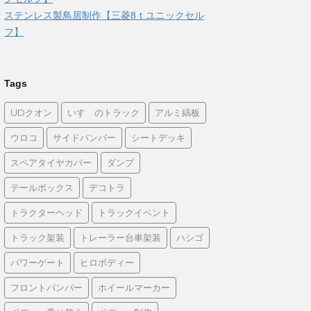
ステンレス製鳥居制作【三菱8ｔユニックセル
フ】
Tags
UDクオン
いすゞのトラック
アルミ縞板
ウロコ
サイドバンパー
シートデッキ
スペアタイヤカバー
ダンプ
テールボックス
デコトラ
トラクターヘッド
トラックイベント
トラック架装
トレーラー台車架装
ハシゴ
パワーゲート
ヒロボディー
フロントバンパー
ホイールマーカー