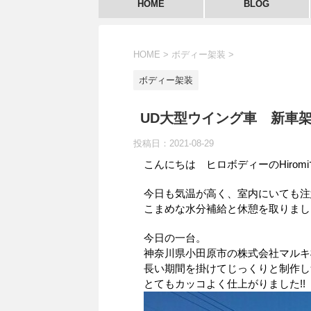
HOME
BLOG
HOME
>
ボディー架装
>
ボディー架装
UD大型ウイング車 新車架
投稿日：
2021-08-29
こんにちは ヒロボディーのHirom
今日も気温が高く、室内にいても注
こまめな水分補給と休憩を取りまし
今日の一台。
神奈川県小田原市の株式会社マルキ
長い期間を掛けてじっくりと制作し無事
とてもカッコよく仕上がりました!!