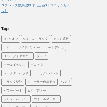
ステンレス製鳥居制作【三菱8ｔユニックセル
フ】
Tags
UDクオン
いすゞのトラック
アルミ縞板
ウロコ
サイドバンパー
シートデッキ
スペアタイヤカバー
ダンプ
テールボックス
デコトラ
トラクターヘッド
トラックイベント
トラック架装
トレーラー台車架装
ハシゴ
パワーゲート
ヒロボディー
フロントバンパー
ホイールマーカー