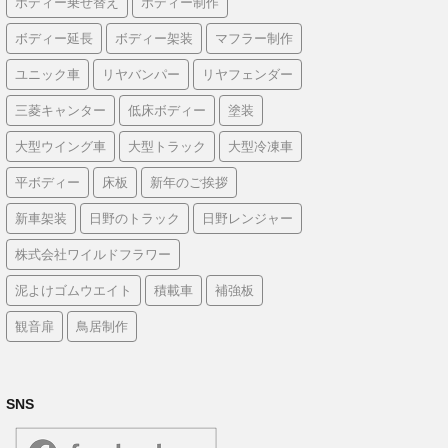
ボディー乗せ替え
ボディー制作
ボディー延長
ボディー架装
マフラー制作
ユニック車
リヤバンパー
リヤフェンダー
三菱キャンター
低床ボディー
塗装
大型ウイング車
大型トラック
大型冷凍車
平ボディー
床板
新年のご挨拶
新車架装
日野のトラック
日野レンジャー
株式会社ワイルドフラワー
泥よけゴムウエイト
積載車
補強板
観音扉
鳥居制作
SNS