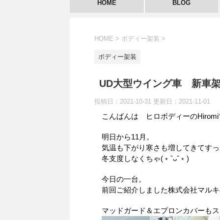
HOME
BLOG
HOME
>
ボディー架装
>
ボディー架装
UD大型ウイング車 新車
投稿日：2021-10-31 更新日：
2021-11-01
こんばんは ヒロボディーのHirom
明日から11月。
気温も下がり寒さも増してきてすっ
冬支度しなくちゃ(﹡ˆᴗˆ﹡)
今日の一台。
前回ご紹介しました株式会社マルキ
マッドガード＆エプロンカバーもス