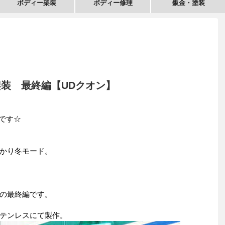
ボディー架装
ボディー修理
鈑金・塗装
架装 最終編【UDクオン】
iです☆
かり冬モード。
の最終編です。
テンレスにて製作。