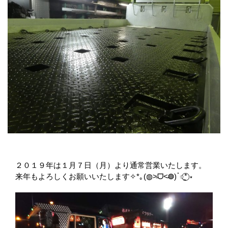
２０１９年は１月７日（月）より通常営業いたします。
来年もよろしくお願いいたします✧*｡(◍˃̵ᗜ˂̵◍)ॱ◌̥*⃝̣ ⋆