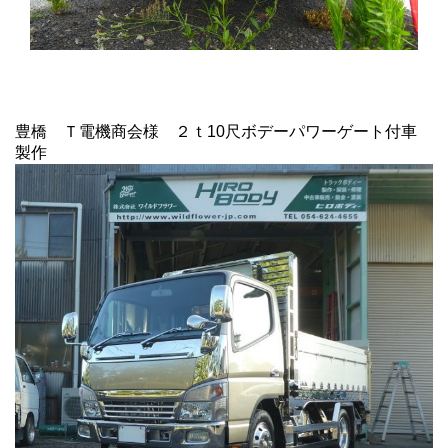
豊橋 Ｔ電機商会様 ２ｔ10尺ボデーパワーゲート付車
製作