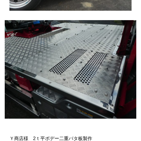
Ｙ商店様 2ｔ平ボデー二重バタ板製作