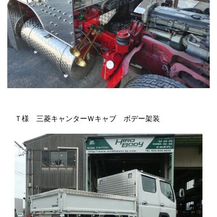
Ｔ様 三菱キャンターＷキャブ ボデー架装