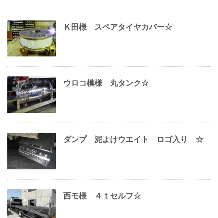
Ｋ田様 スペアタイヤカバー☆
ウロコ模様 丸タンク☆
ダンプ 泥よけウエイト ロゴ入り ☆
西モ様 ４ｔセルフ☆