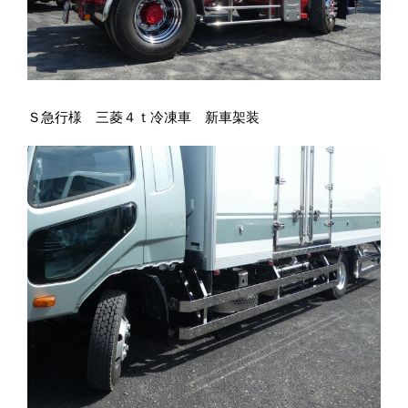
Ｓ急行様 三菱４ｔ冷凍車 新車架装