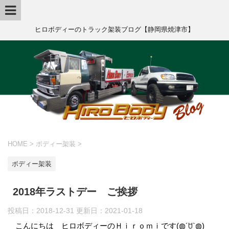
ヒロボディーのトラック架装ブログ【静岡県焼津市】
HOME
>
ボディー架装
>
ボディー架装
2018年ラストデー ご挨拶
投稿日：2018-12-31 更新日：
2021-01-18
こんにちは ヒロボディーのＨｉｒｏｍｉです(◍´ꇴ`◍)