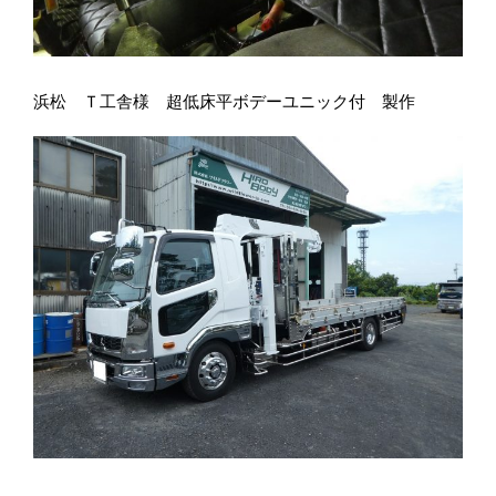
浜松 Ｔ工舎様 超低床平ボデーユニック付 製作