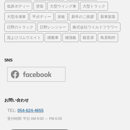
低床ボディー
塗装
大型ウイング車
大型トラック
大型冷凍車
平ボディー
床板
新年のご挨拶
新車架装
日野のトラック
日野レンジャー
株式会社ワイルドフラワー
泥よけゴムウエイト
積載車
補強板
観音扉
鳥居制作
SNS
お問い合わせ
TEL:
054-624-4655
受付時間: 平日 AM 9:00 ～ PM 6:00