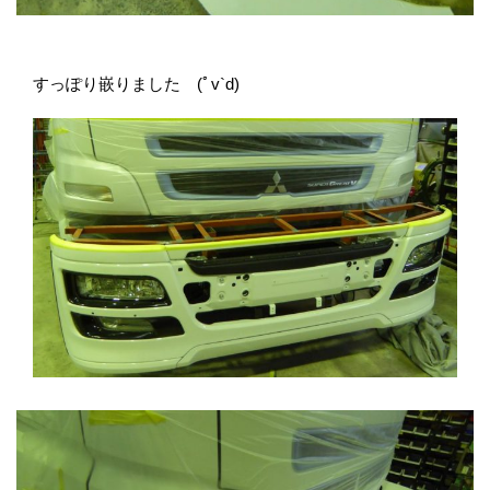
すっぽり嵌りました (ﾟv`d)