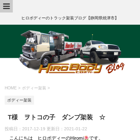
ヒロボディーのトラック架装ブログ【静岡県焼津市】
HOME
>
ボディー架装
>
ボディー架装
T様 ヲトコの子 ダンプ架装 ☆
投稿日：2017-12-19 更新日：
2021-01-22
こんにちは ヒロボディーのHiromi
です。