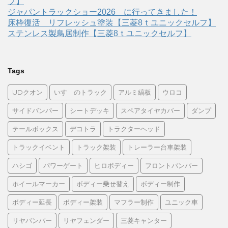
プ】
ジャパントラックショー2026 に行ってきました！
床枠復活 リフレッシュ塗装【三菱8ｔユニックセルフ】
ステンレス製鳥居制作【三菱8ｔユニックセルフ】
Tags
UDクオン
いすゞのトラック
アルミ縞板
ウロコ
サイドバンパー
シートデッキ
スペアタイヤカバー
ダンプ
テールボックス
デコトラ
トラクターヘッド
トラックイベント
トラック架装
トレーラー台車架装
ハシゴ
パワーゲート
ヒロボディー
フロントバンパー
ホイールマーカー
ボディー乗せ替え
ボディー制作
ボディー延長
ボディー架装
マフラー制作
ユニック車
リヤバンパー
リヤフェンダー
三菱キャンター