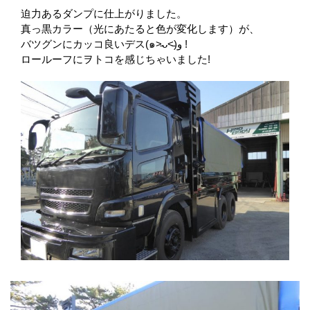
迫力あるダンプに仕上がりました。
真っ黒カラー（光にあたると色が変化します）が、
バツグンにカッコ良いデス(๑˃̵ᴗ˂̵)و !
ロールーフにヲトコを感じちゃいました!