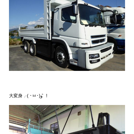
大変身╭( ･ㅂ･)و ̑̑ !