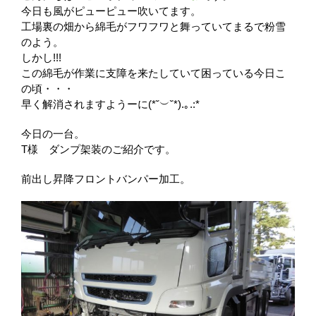
今日も風がピューピュー吹いてます。
工場裏の畑から綿毛がフワフワと舞っていてまるで粉雪
のよう。
しかし!!!
この綿毛が作業に支障を来たしていて困っている今日こ
の頃・・・
早く解消されますようーに(*˘︶˘*).｡.:*
今日の一台。
T様 ダンプ架装のご紹介です。
前出し昇降フロントバンパー加工。