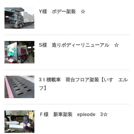
Y様 ボデー架装 ☆
S様 造りボディーリニューアル ☆
3ｔ積載車 荷台フロア架装【いすゞエル
フ】
Ｆ様 新車架装 episode 3☆