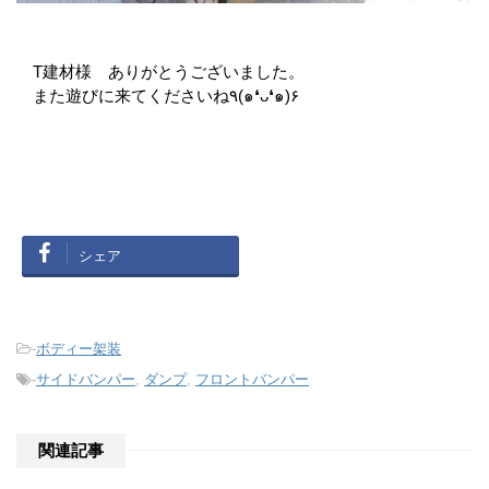
T建材様 ありがとうございました。
また遊びに来てくださいね٩(๑❛ᴗ❛๑)۶
シェア
-
ボディー架装
-
サイドバンパー
,
ダンプ
,
フロントバンパー
関連記事