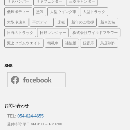
リヤバンパー
リヤフェンダー
三菱キャンター
低床ボディー
塗装
大型ウイング車
大型トラック
大型冷凍車
平ボディー
床板
新年のご挨拶
新車架装
日野のトラック
日野レンジャー
株式会社ワイルドフラワー
泥よけゴムウエイト
積載車
補強板
観音扉
鳥居制作
SNS
お問い合わせ
TEL:
054-624-4655
受付時間: 平日 AM 9:00 ～ PM 6:00