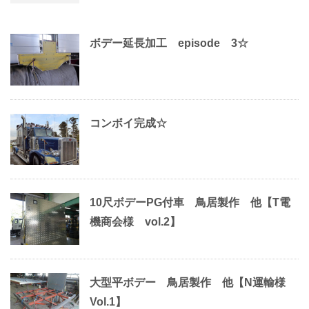
ボデー延長加工 episode 3☆
コンボイ完成☆
10尺ボデーPG付車 鳥居製作 他【T電
機商会様 vol.2】
大型平ボデー 鳥居製作 他【N運輸様
Vol.1】