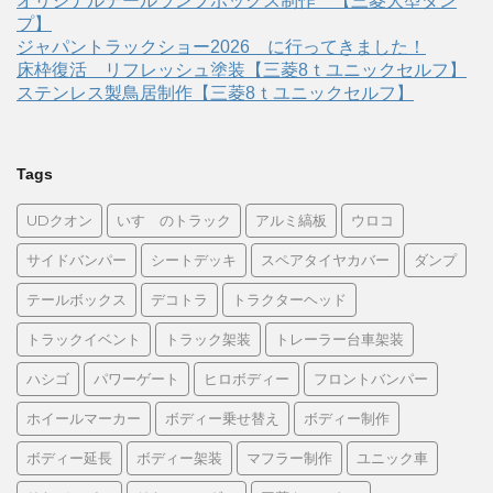
オリジナルテールランプボックス制作 【三菱大型ダン
プ】
ジャパントラックショー2026 に行ってきました！
床枠復活 リフレッシュ塗装【三菱8ｔユニックセルフ】
ステンレス製鳥居制作【三菱8ｔユニックセルフ】
Tags
UDクオン
いすゞのトラック
アルミ縞板
ウロコ
サイドバンパー
シートデッキ
スペアタイヤカバー
ダンプ
テールボックス
デコトラ
トラクターヘッド
トラックイベント
トラック架装
トレーラー台車架装
ハシゴ
パワーゲート
ヒロボディー
フロントバンパー
ホイールマーカー
ボディー乗せ替え
ボディー制作
ボディー延長
ボディー架装
マフラー制作
ユニック車