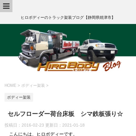
ヒロボディーのトラック架装ブログ【静岡県焼津市】
HOME
>
ボディー架装
>
ボディー架装
セルフローダー荷台床板 シマ鉄板張り☆
投稿日：2016-02-23 更新日：
2021-01-18
こんにちは、ヒロボディーです。