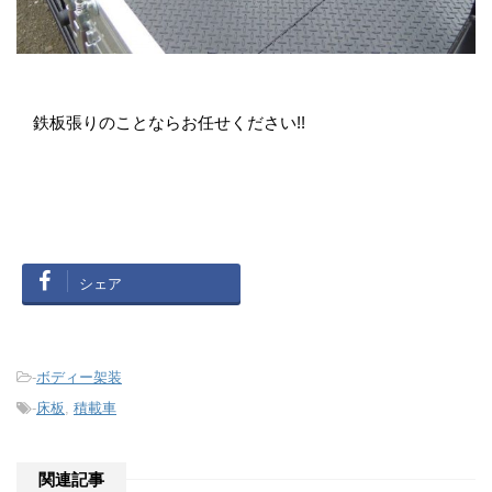
鉄板張りのことならお任せください!!
シェア
-
ボディー架装
-
床板
,
積載車
関連記事