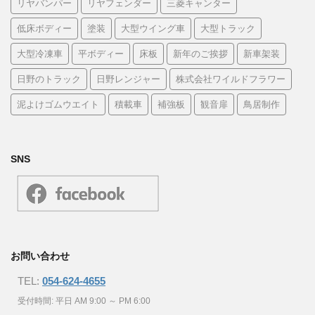
リヤバンパー
リヤフェンダー
三菱キャンター
低床ボディー
塗装
大型ウイング車
大型トラック
大型冷凍車
平ボディー
床板
新年のご挨拶
新車架装
日野のトラック
日野レンジャー
株式会社ワイルドフラワー
泥よけゴムウエイト
積載車
補強板
観音扉
鳥居制作
SNS
お問い合わせ
TEL:
054-624-4655
受付時間: 平日 AM 9:00 ～ PM 6:00