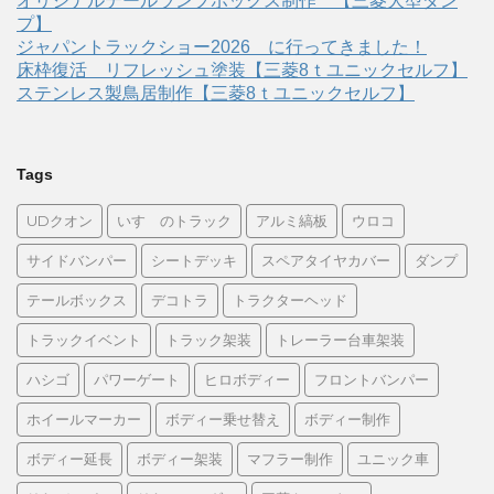
オリジナルテールランプボックス制作 【三菱大型ダン
プ】
ジャパントラックショー2026 に行ってきました！
床枠復活 リフレッシュ塗装【三菱8ｔユニックセルフ】
ステンレス製鳥居制作【三菱8ｔユニックセルフ】
Tags
UDクオン
いすゞのトラック
アルミ縞板
ウロコ
サイドバンパー
シートデッキ
スペアタイヤカバー
ダンプ
テールボックス
デコトラ
トラクターヘッド
トラックイベント
トラック架装
トレーラー台車架装
ハシゴ
パワーゲート
ヒロボディー
フロントバンパー
ホイールマーカー
ボディー乗せ替え
ボディー制作
ボディー延長
ボディー架装
マフラー制作
ユニック車