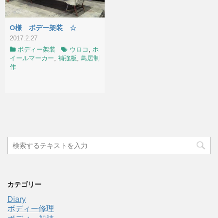
O様 ボデー架装 ☆
2017.2.27
ボディー架装
ウロコ
,
ホ
イールマーカー
,
補強板
,
鳥居制
作
カテゴリー
Diary
ボディー修理