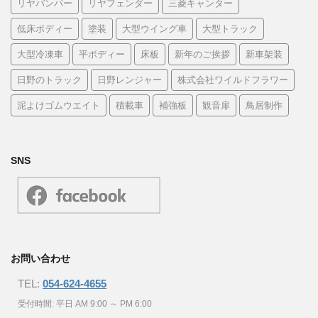
リヤバンパー
リヤフェンダー
三菱キャンター
低床ボディー
塗装
大型ウイング車
大型トラック
大型冷凍車
平ボディー
床板
新年のご挨拶
新車架装
日野のトラック
日野レンジャー
株式会社ワイルドフラワー
泥よけゴムウエイト
積載車
補強板
観音扉
鳥居制作
SNS
お問い合わせ
TEL:
054-624-4655
受付時間: 平日 AM 9:00 ～ PM 6:00