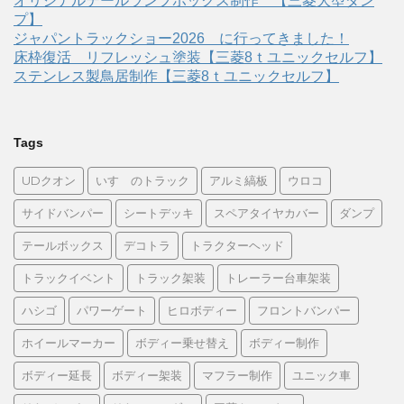
オリジナルテールランプボックス制作 【三菱大型ダン
プ】
ジャパントラックショー2026 に行ってきました！
床枠復活 リフレッシュ塗装【三菱8ｔユニックセルフ】
ステンレス製鳥居制作【三菱8ｔユニックセルフ】
Tags
UDクオン
いすゞのトラック
アルミ縞板
ウロコ
サイドバンパー
シートデッキ
スペアタイヤカバー
ダンプ
テールボックス
デコトラ
トラクターヘッド
トラックイベント
トラック架装
トレーラー台車架装
ハシゴ
パワーゲート
ヒロボディー
フロントバンパー
ホイールマーカー
ボディー乗せ替え
ボディー制作
ボディー延長
ボディー架装
マフラー制作
ユニック車