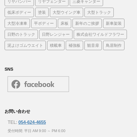
リヤバンパー
リヤフェンダー
三菱キャンター
低床ボディー
塗装
大型ウイング車
大型トラック
大型冷凍車
平ボディー
床板
新年のご挨拶
新車架装
日野のトラック
日野レンジャー
株式会社ワイルドフラワー
泥よけゴムウエイト
積載車
補強板
観音扉
鳥居制作
SNS
お問い合わせ
TEL:
054-624-4655
受付時間: 平日 AM 9:00 ～ PM 6:00