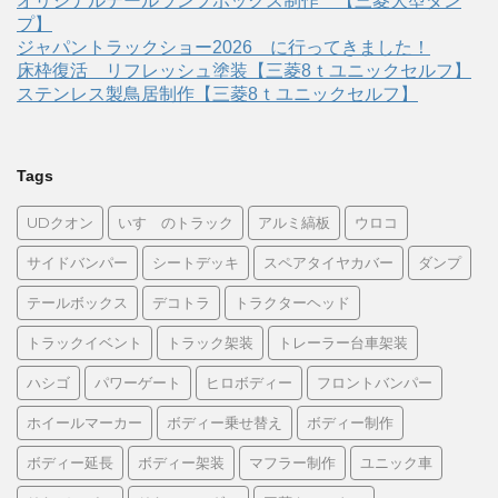
オリジナルテールランプボックス制作 【三菱大型ダン
プ】
ジャパントラックショー2026 に行ってきました！
床枠復活 リフレッシュ塗装【三菱8ｔユニックセルフ】
ステンレス製鳥居制作【三菱8ｔユニックセルフ】
Tags
UDクオン
いすゞのトラック
アルミ縞板
ウロコ
サイドバンパー
シートデッキ
スペアタイヤカバー
ダンプ
テールボックス
デコトラ
トラクターヘッド
トラックイベント
トラック架装
トレーラー台車架装
ハシゴ
パワーゲート
ヒロボディー
フロントバンパー
ホイールマーカー
ボディー乗せ替え
ボディー制作
ボディー延長
ボディー架装
マフラー制作
ユニック車