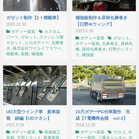
ガゼット制作【2ｔ積載車】
補強板制作＆床枠丸棒巻き
【日野4tウィング】
2025.10.30
2023.6.29
ボディー架装
カスタム
パーツ
,
ガセット
,
ステンレス製
ボディー架装
ガセット
,
ガゼット
,
ヒロボディー
,
丸棒巻
ボディー架装
,
丸棒巻き
,
床枠丸
き
,
株式会社ワイルドフラワー
,
棒
,
床枠丸棒巻き
,
日野のトラッ
積載車
,
装飾
,
補強板
ク
,
補強板
UD大型ウイング車 新車架
10尺ボデーPG付車製作 完
装 続編【UDクオン】
成【T電機商会様 vol.3】
2021.9.29
2018.12.30
ボディー架装
収納箱工
ボディー架装
ウロコ
,
ボ
具箱
,
大型トラック
,
新車架装
,
ディー制作
,
三菱キャンター
,
出