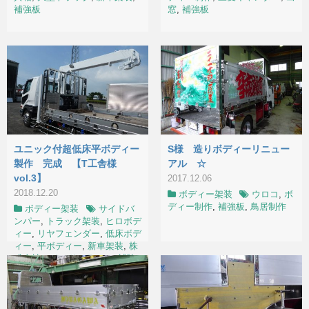
補強板
窓
,
補強板
ユニック付超低床平ボディー
S様 造りボディーリニュー
製作 完成 【T工舎様
アル ☆
vol.3】
2017.12.06
2018.12.20
ボディー架装
ウロコ
,
ボ
ディー制作
,
補強板
,
鳥居制作
ボディー架装
サイドバ
ンパー
,
トラック架装
,
ヒロボデ
ィー
,
リヤフェンダー
,
低床ボデ
ィー
,
平ボディー
,
新車架装
,
株
式会社ワイルドフラワー
,
補強
板