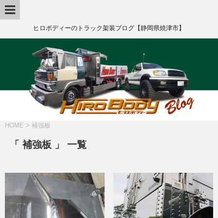
ヒロボディーのトラック架装ブログ【静岡県焼津市】
HOME
>
補強板
「 補強板 」 一覧