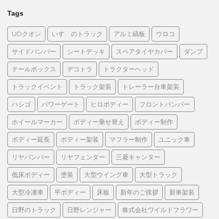
Tags
UDクオン
いすゞのトラック
アルミ縞板
ウロコ
サイドバンパー
シートデッキ
スペアタイヤカバー
ダンプ
テールボックス
デコトラ
トラクターヘッド
トラックイベント
トラック架装
トレーラー台車架装
ハシゴ
パワーゲート
ヒロボディー
フロントバンパー
ホイールマーカー
ボディー乗せ替え
ボディー制作
ボディー延長
ボディー架装
マフラー制作
ユニック車
リヤバンパー
リヤフェンダー
三菱キャンター
低床ボディー
塗装
大型ウイング車
大型トラック
大型冷凍車
平ボディー
床板
新年のご挨拶
新車架装
日野のトラック
日野レンジャー
株式会社ワイルドフラワー