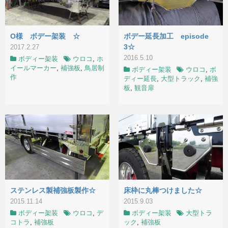
O様 ボデー架装 ☆
ボデー延長加工 episode
3☆
2017.2.27
2016.5.10
ボディー架装
ウロコ
,
ホ
イールマーカー
,
補強板
,
鳥居制
ボディー架装
ウロコ
,
ボ
作
ディー延長
,
大型トラック
,
補強
板
,
観音扉
ステンレス製補強板製作☆
床枠に丸棒つけました☆
2015.11.14
2015.9.03
ボディー架装
ウロコ
,
デ
ボディー架装
大型トラ
コトラ
,
補強板
ック
,
補強板