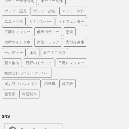
ボディー乗せ替え
ボディー制作
ボディー延長
ボディー架装
マフラー制作
ユニック車
リヤバンパー
リヤフェンダー
三菱キャンター
低床ボディー
塗装
大型ウイング車
大型トラック
大型冷凍車
平ボディー
床板
新年のご挨拶
新車架装
日野のトラック
日野レンジャー
株式会社ワイルドフラワー
泥よけゴムウエイト
積載車
補強板
観音扉
鳥居制作
SNS