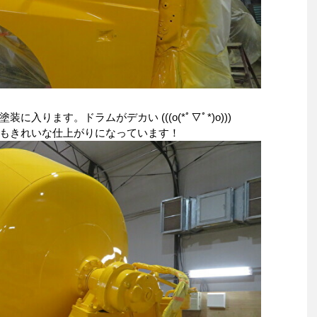
入ります。ドラムがデカい (((o(*ﾟ▽ﾟ*)o)))
もきれいな仕上がりになっています！