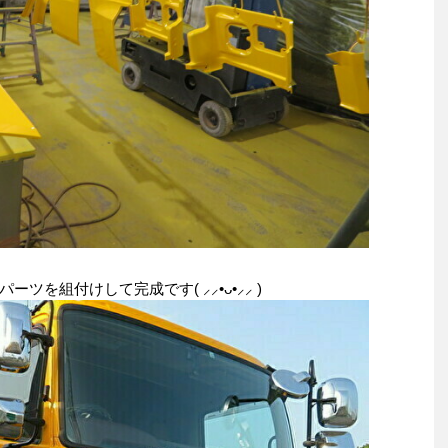
を組付けして完成です( ⸝⸝•ᴗ•⸝⸝ )