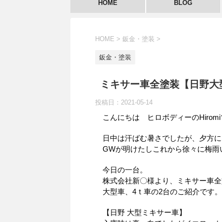
HOME
BLOG
HOME
>
鈑金・塗装
>
鈑金・塗装
ミキサー車全塗装【日野大
投稿日：
2021-05-14
こんにちは ヒロボディーのHiromiで
日中は汗ばむ暑さでしたが、夕方に
GWが明けたしこれから徐々に梅雨
今日の一台。
株式会社新〇様より、ミキサー車全
大型車、4ｔ車の2台のご紹介です。
【日野 大型ミキサー車】