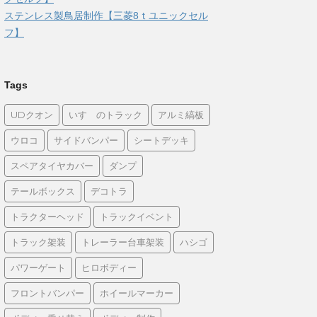
ステンレス製鳥居制作【三菱8ｔユニックセル
フ】
Tags
UDクオン
いすゞのトラック
アルミ縞板
ウロコ
サイドバンパー
シートデッキ
スペアタイヤカバー
ダンプ
テールボックス
デコトラ
トラクターヘッド
トラックイベント
トラック架装
トレーラー台車架装
ハシゴ
パワーゲート
ヒロボディー
フロントバンパー
ホイールマーカー