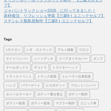
オリジナルテールランプボックス制作 【三菱大型ダン
プ】
ジャパントラックショー2026 に行ってきました！
床枠復活 リフレッシュ塗装【三菱8ｔユニックセルフ】
ステンレス製鳥居制作【三菱8ｔユニックセルフ】
Tags
UDクオン
いすゞのトラック
アルミ縞板
ウロコ
サイドバンパー
シートデッキ
スペアタイヤカバー
ダンプ
テールボックス
デコトラ
トラクターヘッド
トラックイベント
トラック架装
トレーラー台車架装
ハシゴ
パワーゲート
ヒロボディー
フロントバンパー
ホイールマーカー
ボディー乗せ替え
ボディー制作
ボディー延長
ボディー架装
マフラー制作
ユニック車