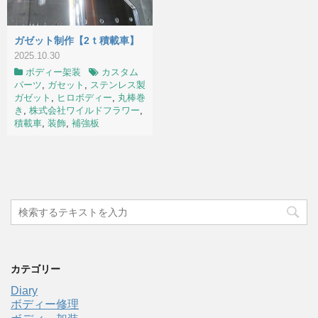
ガゼット制作【2ｔ積載車】
2025.10.30
ボディー架装
カスタム
パーツ
,
ガセット
,
ステンレス製
ガゼット
,
ヒロボディー
,
丸棒巻
き
,
株式会社ワイルドフラワー
,
積載車
,
装飾
,
補強板
カテゴリー
Diary
ボディー修理