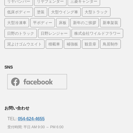
リヤバンパー
リヤフェンダー
三菱キャンター
低床ボディー
塗装
大型ウイング車
大型トラック
大型冷凍車
平ボディー
床板
新年のご挨拶
新車架装
日野のトラック
日野レンジャー
株式会社ワイルドフラワー
泥よけゴムウエイト
積載車
補強板
観音扉
鳥居制作
SNS
お問い合わせ
TEL:
054-624-4655
受付時間: 平日 AM 9:00 ～ PM 6:00